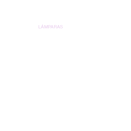
INICIO
LÁMPARAS
DECORACIÓN
COLEC