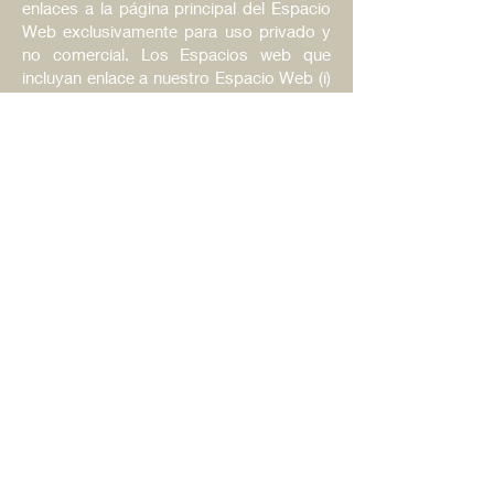
enlaces a la página principal del Espacio
Web exclusivamente para uso privado y
no comercial. Los Espacios web que
incluyan enlace a nuestro Espacio Web (i)
no podrán falsear su relación ni afirmar
que se ha autorizado tal enlace, ni incluir
marcas, denominaciones, nombres
comerciales, logotipos u otros signos
distintivos de nuestra sociedad; (ii) no
podrán incluir contenidos que puedan
considerarse de mal gusto, obscenos,
ofensivos, controvertidos, que inciten a la
violencia o la discriminación por razón de
sexo, raza o religión, contrarios al orden
público o ilícitos; (iii) no podrán enlazar a
ninguna página del Espacio Web distinta
de la página principal; (iv) deberá enlazar
con la propia dirección del Espacio Web,
sin permitir que el Espacio web que
realice el enlace reproduzca el Espacio
Web como parte de su web o dentro de
uno de sus “frames” o crear un “browser”