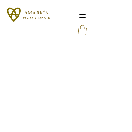
AMARKÍA
WOOD DESIN
W
Il n'y a aucun article à
afficher pour le
moment.
CERREDO
POR