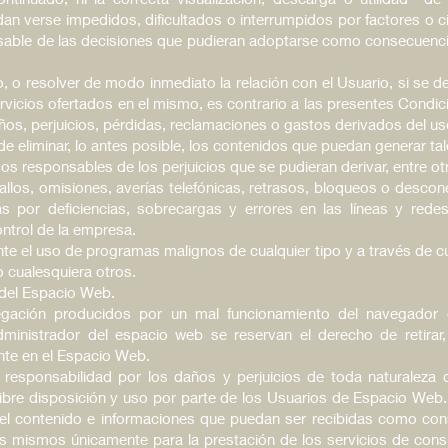
an verse impedidos, dificultados o interrumpidos por factores o c
sable de las decisiones que pudieran adoptarse como consecuenci
io, o resolver de modo inmediato la relación con el Usuario, si se 
ervicios ofertados en el mismo, es contrario a las presentes Cond
s, perjuicios, pérdidas, reclamaciones o gastos derivados del u
 eliminar, lo antes posible, los contenidos que puedan generar tale
os responsables de los perjuicios que se pudieran derivar, entre ot
 fallos, omisiones, averías telefónicas, retrasos, bloqueos o desco
as por deficiencias, sobrecargas y errores en las líneas y red
ontrol de la empresa.
nte el uso de programas malignos de cualquier tipo y a través de 
o cualesquiera otros.
del Espacio Web.
egación producidos por un mal funcionamiento del navegador
ministrador del espacio web se reservan el derecho de retirar, 
nte en el Espacio Web.
 responsabilidad por los daños y perjuicios de toda naturaleza
de libre disposición y uso por parte de los Usuarios de Espacio W
 el contenido e informaciones que puedan ser recibidas como con
s mismos únicamente para la prestación de los servicios de consu