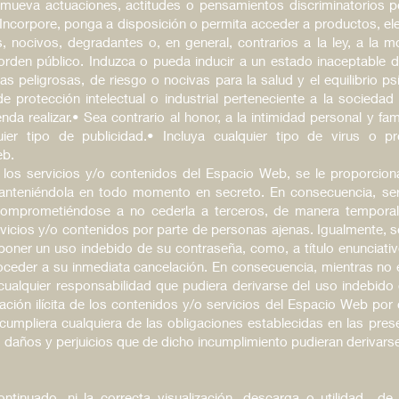
romueva actuaciones, actitudes o pensamientos discriminatorios po
 Incorpore, ponga a disposición o permita acceder a productos, el
os, nocivos, degradantes o, en general, contrarios a la ley, a la
orden público. Induzca o pueda inducir a un estado inaceptable 
icas peligrosas, de riesgo o nocivas para la salud y el equilibrio 
de protección intelectual o industrial perteneciente a la socieda
da realizar.• Sea contrario al honor, a la intimidad personal y fam
uier tipo de publicidad.• Incluya cualquier tipo de virus o 
eb.
 los servicios y/o contenidos del Espacio Web, se le proporcion
manteniéndola en todo momento en secreto. En consecuencia, s
 comprometiéndose a no cederla a terceros, de manera temporal 
cios y/o contenidos por parte de personas ajenas. Igualmente, se 
oner un uso indebido de su contraseña, como, a título enunciativo
oceder a su inmediata cancelación. En consecuencia, mientras no efe
ualquier responsabilidad que pudiera derivarse del uso indebido
zación ilícita de los contenidos y/o servicios del Espacio Web por c
cumpliera cualquiera de las obligaciones establecidas en las pre
 daños y perjuicios que de dicho incumplimiento pudieran derivars
ntinuado, ni la correcta visualización, descarga o utilidad de