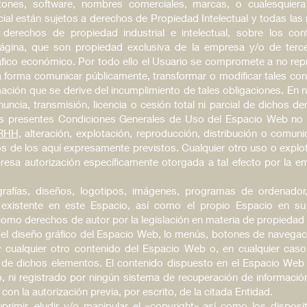
tones, software, nombres comerciales, marcas, o cualesquiera
ercial están sujetos a derechos de Propiedad Intelectual y todas l
s derechos de propiedad industrial e intelectual, sobre los co
ágina, que son propiedad exclusiva de la empresa y/o de terce
tráfico económico. Por todo ello el Usuario se compromete a no reprod
ra forma comunicar públicamente, transformar o modificar tales c
ación que se derive del incumplimiento de tales obligaciones. En 
uncia, transmisión, licencia o cesión total ni parcial de dichos d
as presentes Condiciones Generales de Uso del Espacio Web no c
RHH
, alteración, explotación, reproducción, distribución o comu
os de los aquí expresamente previstos. Cualquier otro uso o explo
presa autorización específicamente otorgada a tal efecto por la emp
grafías, diseños, logotipos, imágenes, programas de ordenador
al existente en este Espacio, así como el propio Espacio en su
omo derechos de autor por la legislación en materia de propiedad in
 el diseño gráfico del Espacio Web, lo menús, botones de navegaci
 y cualquier otro contenido del Espacio Web o, en cualquier cas
ión de dichos elementos. El contenido dispuesto en el Espacio Web
o, ni registrado por ningún sistema de recuperación de informació
n la autorización previa, por escrito, de la citada Entidad.
rimir, eludir y/o manipular el «copyright» así como los disposi