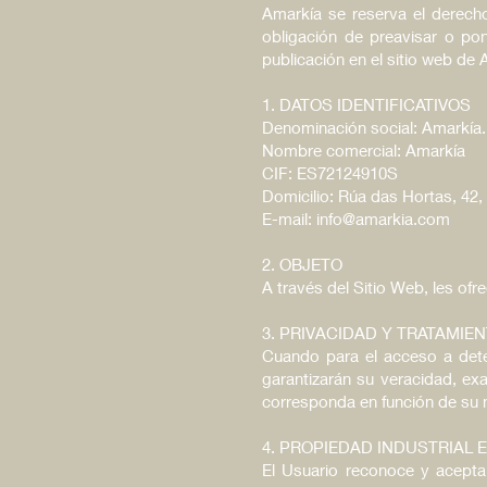
Amarkía se reserva el derecho
obligación de preavisar o po
publicación en el sitio web de 
1. DATOS IDENTIFICATIVOS
Denominación social: Amarkía.
Nombre comercial: Amarkía
CIF: ES72124910S
Domicilio: Rúa das Hortas, 42,
E-mail: info@amarkia.com
2. OBJETO
A través del Sitio Web, les ofr
3. PRIVACIDAD Y TRATAMIE
Cuando para el acceso a deter
garantizarán su veracidad, ex
corresponda en función de su na
4. PROPIEDAD INDUSTRIAL 
El Usuario reconoce y acepta