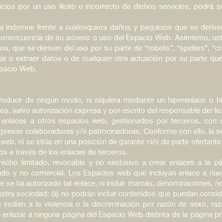
cios por un uso ilícito o incorrecto de dichos servicios, podrá s
 indemne frente a cualesquiera daños y perjuicios que se deriv
nsecuencia de su acceso o uso del Espacio Web. Asimismo, usted
ios, que se deriven del uso por su parte de “robots”, “spiders”, “c
ar o extraer datos o de cualquier otra actuación por su parte qu
spacio Web.
roducir de ningún modo, ni siquiera mediante un hiperenlace o hi
, salvo autorización expresa y por escrito del responsable del fic
 enlaces a otros espacios web, gestionados por terceros, con ob
mpresas colaboradoras y/o patrocinadoras. Conforme con ello, la s
eb, ni se sitúa en una posición de garante ni/o de parte ofertante 
os a través de los enlaces de terceros.
echo limitado, revocable y no exclusivo a crear enlaces a la p
ado y no comercial. Los Espacios web que incluyan enlace a nue
que se ha autorizado tal enlace, ni incluir marcas, denominaciones,
estra sociedad; (ii) no podrán incluir contenidos que puedan cons
 inciten a la violencia o la discriminación por razón de sexo, raza
rán enlazar a ninguna página del Espacio Web distinta de la página pri