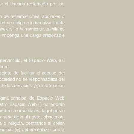
er el Usuario reclamado por los
en de reclamaciones, acciones o
 se obliga a indemnizar frente
rawlers” o herramientas similares
e imponga una carga irrazonable
pervínculo, el Espacio Web, así
hero.
jeto de facilitar el acceso del
ociedad no se responsabiliza del
de los servicios y/o información
ágina principal del Espacio Web
stro Espacio Web (i) no podrán
 nombres comerciales, logotipos u
iderarse de mal gusto, obscenos,
 o religión, contrarios al orden
ncipal; (iv) deberá enlazar con la