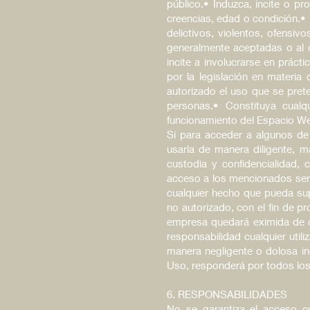
público.• Induzca, incite o p
creencias, edad o condición.•
delictivos, violentos, ofensiv
generalmente aceptadas o al 
incite a involucrarse en práct
por la legislación en materia 
autorizado el uso que se preten
personas.• Constituya cualq
funcionamiento del Espacio W
Si para acceder a algunos de
usarla de manera diligente, 
custodia y confidencialidad,
acceso a los mencionados servi
cualquier hecho que pueda sup
no autorizado, con el fin de pr
empresa quedará eximida de c
responsabilidad cualquier utili
manera negligente o dolosa in
Uso, responderá por todos los
6. RESPONSABILIDADES
No se garantiza el acceso co