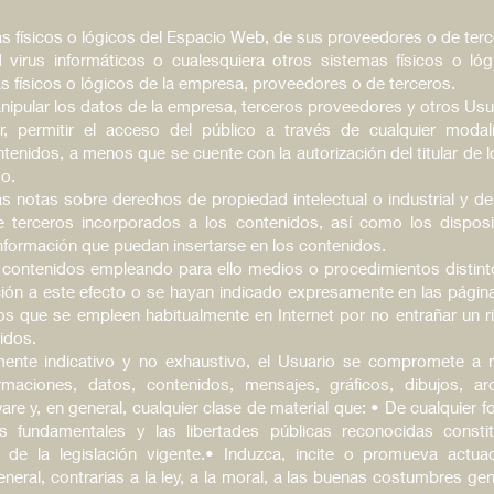
s físicos o lógicos del Espacio Web, de sus proveedores o de terc
ed virus informáticos o cualesquiera otros sistemas físicos o l
 físicos o lógicos de la empresa, proveedores o de terceros.
manipular los datos de la empresa, terceros proveedores y otros Usu
uir, permitir el acceso del público a través de cualquier moda
ntenidos, a menos que se cuente con la autorización del titular de
do.
las notas sobre derechos de propiedad intelectual o industrial y de
terceros incorporados a los contenidos, así como los disposi
formación que puedan insertarse en los contenidos.
s contenidos empleando para ello medios o procedimientos distint
ción a este efecto o se hayan indicado expresamente en las pági
os que se empleen habitualmente en Internet por no entrañar un ri
idos.
amente indicativo y no exhaustivo, el Usuario se compromete a no
ormaciones, datos, contenidos, mensajes, gráficos, dibujos, 
ware y, en general, cualquier clase de material que: • De cualquier
s fundamentales y las libertades públicas reconocidas consti
 de la legislación vigente.• Induzca, incite o promueva actuaci
general, contrarias a la ley, a la moral, a las buenas costumbres g