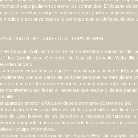
nformación que pudieren contener los contenidos. El Usuario de
ciados y a evitar cualquier actuación que pudiera perjudicarlo
os medios o acciones legales le correspondan en defensa de sus 
SABILIDADES DEL USUARIO DEL ESPACIO WEB
o del Espacio Web así como de los contenidos y servicios, de conf
(ii) las Condiciones Generales de Uso del Espacio Web; (iii)
el orden público.
 y requerimientos técnicos que se precisen para acceder al Espac
 cumplimentar con sus datos de carácter personal los formularios 
odo momento de forma que responda, en cada momento, a la situaci
las manifestaciones falsas o inexactas que realice y de los perju
facilite.
el apartado anterior el Usuario deberá asimismo abstenerse de:
fraudulento del Espacio Web y/o de los contenidos con fines o efe
les de Uso, lesivos de los derechos e intereses de terceros, o
 deteriorar o impedir la normal utilización de los servicios o los do
lquier equipo informático.
recursos o áreas restringidas del Espacio Web, sin cumplir las 