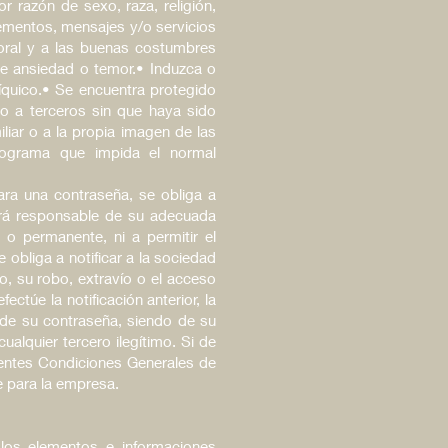
r razón de sexo, raza, religión,
ementos, mensajes y/o servicios
 moral y a las buenas costumbres
de ansiedad o temor.• Induzca o
psíquico.• Se encuentra protegido
d o a terceros sin que haya sido
iliar o a la propia imagen de las
programa que impida el normal
ara una contraseña, se obliga a
erá responsable de su adecuada
o permanente, ni a permitir el
obliga a notificar a la sociedad
, su robo, extravío o el acceso
ctúe la notificación anterior, la
 de su contraseña, siendo de su
ualquier tercero ilegítimo. Si de
sentes Condiciones Generales de
e para la empresa.
 los elementos e informaciones