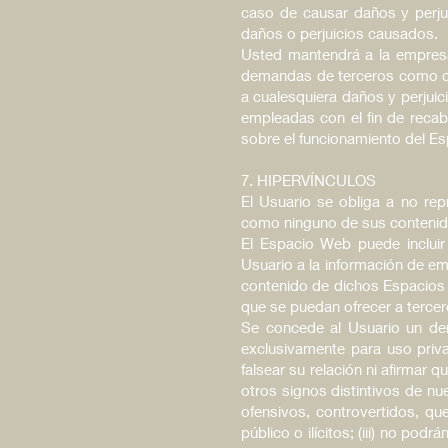
caso de causar daños y perjui
daños o perjuicios causados.
Usted mantendrá a la empresa
demandas de terceros como co
a cualesquiera daños y perjuic
empleadas con el fin de recab
sobre el funcionamiento del E
7. HIPERVÍNCULOS
El Usuario se obliga a no rep
como ninguno de sus contenidos
El Espacio Web puede incluir
Usuario a la información de e
contenido de dichos Espacios w
que se puedan ofrecer a tercer
Se concede al Usuario un der
exclusivamente para uso priv
falsear su relación ni afirmar 
otros signos distintivos de nu
ofensivos, controvertidos, que
público o ilícitos; (iii) no pod