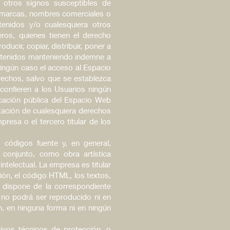
 otros signos susceptibles de
as marcas, nombres comerciales o
ntenidos y/o cualesquiera otros
ros, quienes tienen el derecho
ucir, copiar, distribuir, poner a
ontenidos manteniendo indemne a
ningún caso el acceso al Espacio
erechos, salvo que se establezca
onfieren a los Usuarios ningún
nicación pública del Espacio Web
tación de cualesquiera derechos
resa o el tercero titular de los
, códigos fuente y
,
en general,
 conjunto, como obra artística
telectual. La empresa es titular
ón, el código HTML, los textos,
o dispone de la correspondiente
 no podrá ser reproducido ni en
n, en ninguna forma ni en ningún
tivos técnicos de protección, o