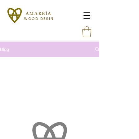
AMARKÍA
WOOD DESIN
W
Blog
No posts published
in this language yet
Once posts are published, you’ll see
them here.